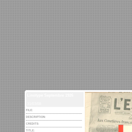
Linotype Septembre 1926
31/03/08
FILE:
DESCRIPTION:
CREDITS:
TITLE: